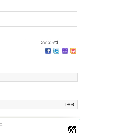
[
목록
]
3호