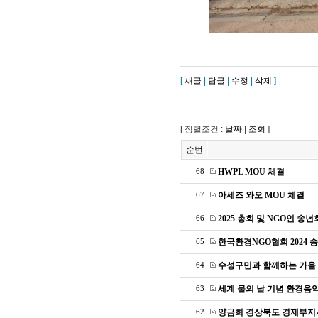
[
새글
|
답글
|
수정
|
삭제
]
[ 정렬조건 :
날짜
|
조회
]
순번
HWPL MOU 체결
68
아세즈 와오 MOU 체결
67
2025 총회 및 NGO인 송년
66
한국환경NGO협회 2024 
65
수성구민과 함께하는 가을
64
세계 물의 날 기념 환경음
63
양금희 경상북도 경제부지
62