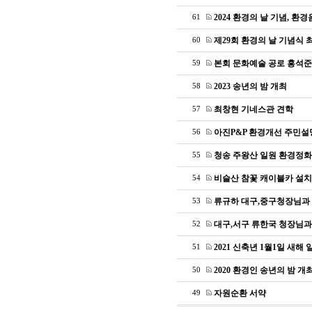
2024 환경의 날 기념, 환
61
제29회 환경의 날 기념식
60
본회 문화예술 공로 홍석준
59
2023 송년의 밤 개최
58
최창현 기네스관 견학
57
아진P&P 환경개선 주민설
56
청송 주왕산 일원 환경정화
55
비슬산 참꽃 캐이블카 설치
54
류규하 대구,중구청장님과
53
대구,서구 류한국 청장님과
52
2021 신축년 1월1일 새해 
51
2020 환경인 송년의 밤 개
50
자원순환 서약
49