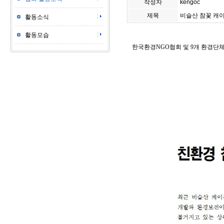
작성자
kengoc
제목
비슬산 참꽃 캐
활동소식
활동모습
한국환경NGO협회 및 9개 환경단체는