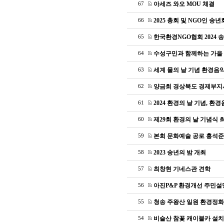
아세즈 와오 MOU 체결
67
2025 총회 및 NGO인 송년
66
한국환경NGO협회 2024 
65
수성구민과 함께하는 가을
64
세계 물의 날 기념 환경음
63
양금희 경상북도 경제부지
62
2024 환경의 날 기념, 환
61
제29회 환경의 날 기념식
60
본회 문화예술 공로 홍석준
59
2023 송년의 밤 개최
58
최창현 기네스관 견학
57
아진P&P 환경개선 주민설
56
청송 주왕산 일원 환경정화
55
비슬산 참꽃 캐이블카 설치
54