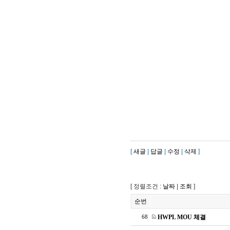
[
새글
|
답글
|
수정
|
삭제
]
[ 정렬조건 :
날짜
|
조회
]
순번
HWPL MOU 체결
68