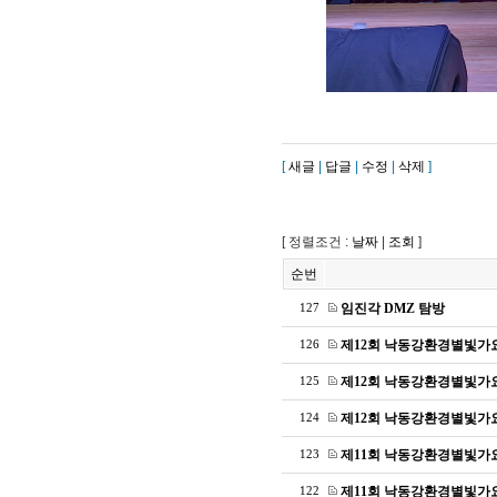
[
새글
|
답글
|
수정
|
삭제
]
[ 정렬조건 :
날짜
|
조회
]
순번
임진각 DMZ 탐방
127
제12회 낙동강환경별빛가
126
제12회 낙동강환경별빛가
125
제12회 낙동강환경별빛가
124
제11회 낙동강환경별빛가
123
제11회 낙동강환경별빛가
122