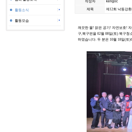
작성자
kengoc
제목
제12회 낙동강
활동소식
활동모습
깨끗한 물! 맑은 공기! 자연보호! 
구,북구편을 02월 08일(토) 북구청
하였습니다. 두 분은 10월 18일