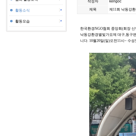
작성자
kengoc
제목
제11회 낙동강
활동소식
활동모습
한국환경NGO협회 중앙회(회장 신명
낙동강환경별빛가요제 대구,동구편을
니다. 10월20일(일)오전11시~