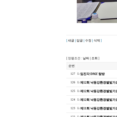
[
새글
|
답글
|
수정
|
삭제
]
[ 정렬조건 :
날짜
|
조회
]
순번
임진각 DMZ 탐방
127
제12회 낙동강환경별빛가
126
제12회 낙동강환경별빛가
125
제12회 낙동강환경별빛가
124
제11회 낙동강환경별빛가
123
122