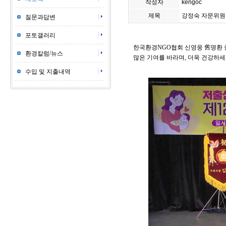
작성자
kengoc
제목
강정숙 자문위원
질문과답변
포토갤러리
한국환경NGO협회 신영웅 舊명환 중
환경칼럼/뉴스
많은 기여를 바라며, 더욱 건강하세
수입 및 지출내역