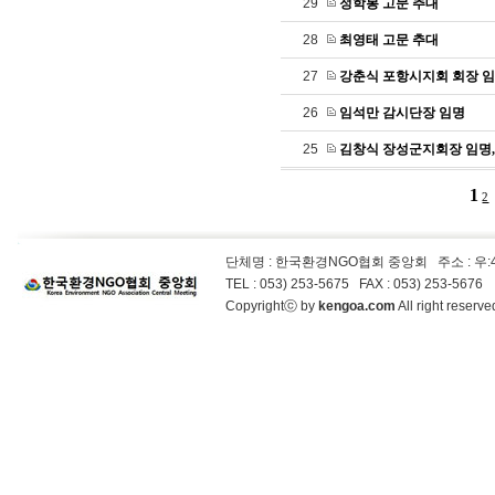
29
정학봉 고문 추대
28
최영태 고문 추대
27
강춘식 포항시지회 회장 
26
임석만 감시단장 임명
25
김창식 장성군지회장 임명,
1
2
단체명 : 한국환경NGO협회 중앙회
주소 : 우
TEL : 053) 253-5675 FAX : 053) 253-5676
Copyrightⓒ by
kengoa.com
All right reser