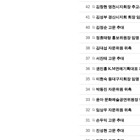
42
김창현 영천시지회장 추교
41
김성부 경산시지회 회장 
40
김정순 고문 추대
39
정효태랑 홍보위원장 임명
38
김대섭 자문위원 위촉
37
서진태 고문 추대
36
권민흥 K.M연예기획대표
35
이현숙 동대구지회장 임명
34
박동진 자문위원 위촉
33
윤아 문화예술공연위원장 
32
임상우 자문위원 위촉
31
손두익 고문 추대
30
진성현 고문 추대