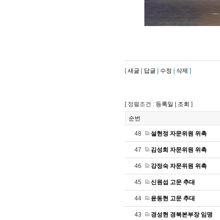
[
새글
|
답글
|
수정
|
삭제
]
[ 정렬조건 :
등록일
|
조회
]
순번
48
설현정 자문위원 위촉
47
김성희 자문위원 위촉
46
강정숙 자문위원 위촉
45
신원섭 고문 추대
44
윤동현 고문 추대
43
경성현 경북본부장 임명