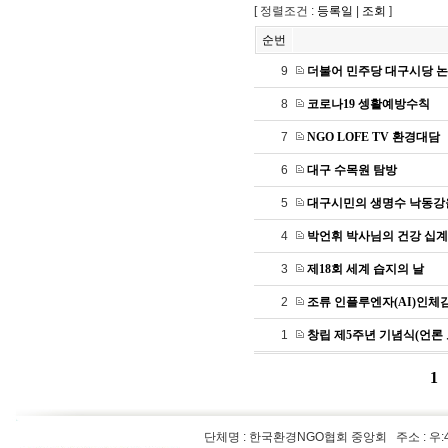
[ 정렬조건 :
등록일
|
조회
]
순번
9
더불어 민주당 대구시당 
8
코로나19 셍활예방수칙
7
NGO LOFE TV 환경대담
6
대구 수목원 탐방
5
대구시민의 생명수 낙동강을
4
박언휘 박사님의 건강 십
3
제18회 세계 습지의 날
2
조류 인플루엔자(AI)인체
1
창립 제5주년 기념식(언론
1
단체명 : 한국환경NGO협회 중앙회
주소 : 우