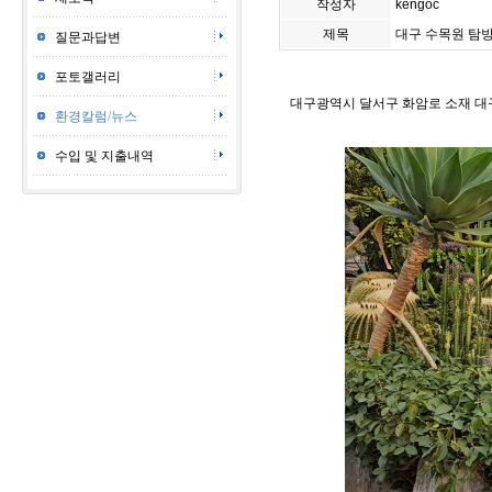
작성자
kengoc
제목
대구 수목원 탐
질문과답변
포토갤러리
대구광역시 달서구 화암로 소재 대
환경칼럼/뉴스
수입 및 지출내역