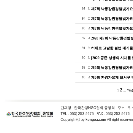
제7회 낙동강환경별빛가요
95
제7회 낙동강환경별빛가요
94
제7회 낙동강환경별빛가요
93
2020 제7회 낙동강환경
92
허위로 고발한 불법 폐기물
91
[2020 공존·상생의 시대를
90
제6회 낙동강환경별빛가요
89
제6회 환경가요제 달서구 
88
2
...
1
다음
단체명 : 한국환경NGO협회 중앙회
주소 : 우
TEL : 053) 253-5675 FAX : 053) 253-5676
Copyrightⓒ by
kengoa.com
All right reser