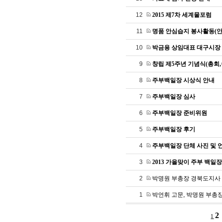
12
2015 제7차 세계물포럼
11
명품 안심습지 봉사활동(안
10
박금용 상임대표 대구시장
9
창립 제5주년 기념식(총회,
8
주부백일장 시상식 안내
7
주부백일장 심사
6
주부백일장 준비위원
5
주부백일장 후기
4
주부백일장 단체 사진 및 
3
2013 가을맞이 주부 백일장
2
박명원 부총장 경북도지사
1
박언휘 고문, 박명원 부총
2
1